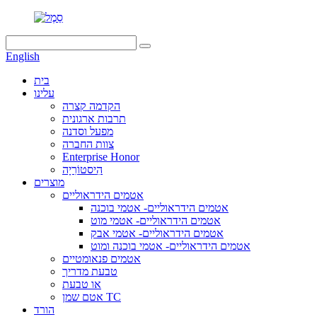
English
בית
עלינו
הקדמה קצרה
תרבות ארגונית
מפעל וסדנה
צוות החברה
Enterprise Honor
הִיסטוֹרִיָה
מוצרים
אטמים הידראוליים
אטמים הידראוליים- אטמי בוכנה
אטמים הידראוליים- אטמי מוט
אטמים הידראוליים- אטמי אבק
אטמים הידראוליים- אטמי בוכנה ומוט
אטמים פנאומטיים
טבעת מדריך
או טבעת
אטם שמן TC
הורד