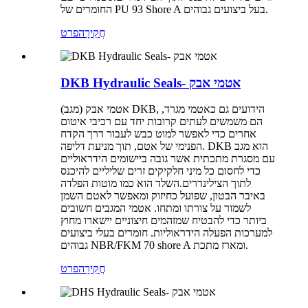
החומרים של PU 93 Shore A בעל ביצועים גבוהים.
חֲקִירָה
פרט
DKB Hydraulic Seals- אטמי אבק
אטמי אבק (מגב) DKB, הידועים גם כאטמי מגרד,
הם משמשים לעתים קרובות יחד עם רכיבי איטום
אחרים כדי לאפשר למוט כבש לעבור דרך הקדח
הפנימי של אטם, תוך מניעת דליפה. DKB הוא מגב
עם מסגרת מתכתית אשר גובה ביישומים הידראוליים
כדי לחסום כל מיני חלקיקים זרים שליליים להיכנס
לתוך הצילינדרים.השלד הוא כמו מוטות הפלדה
באיבר הבטון, שפועל כחיזוק ומאפשר לאטם השמן
לשמור על צורתו ומתחו. אטמי המגבים חשובים
ביותר כדי להבטיח שמזהמים חיצוניים יישארו מחוץ
למערכות הפעלה הידראוליות. חומרים בעלי ביצועים
גבוהים NBR/FKM 70 shore A ומארז מתכת.
חֲקִירָה
פרט