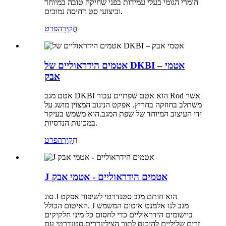
חומרי הגומי בעלי עמידות בפני שחיקה טובה במיוחד
וביצועי סט דחיסה נמוכים.
חֲקִירָה
פרט
אטמים הידראוליים של DKBI – אטמי
אבק
אטם מגב DKBI הוא אטם שפתיים עבור Rod אשר
משתלב בחוזקה בחריץ. אפקט הניגוב המצוין מושג על
ידי העיצוב המיוחד של שפת המגב.הוא משמש בעיקר
במכונות הנדסיות.
חֲקִירָה
פרט
J אטמים הידראוליים - אטמי אבק
סוג J הוא חותם מגב סטנדרטי לשיפור אפקט
האיטום הכולל. J מגב לנו אלמנט איטום המשמש
ביישומים הידראוליים כדי לחסום כל מיני חלקיקים
זרים שליליים להיכנס לתוך הצילינדרים.סטנדרטי עם