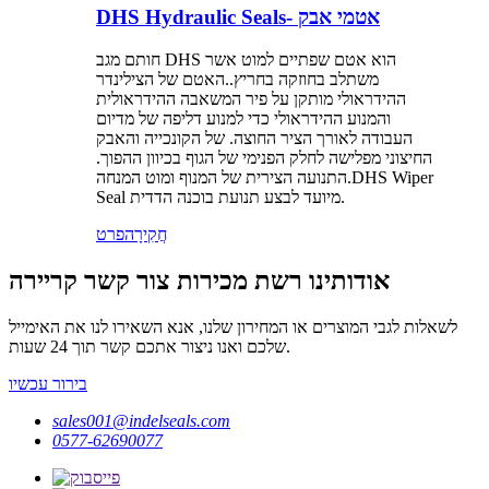
DHS Hydraulic Seals- אטמי אבק
חותם מגב DHS הוא אטם שפתיים למוט אשר
משתלב בחוזקה בחריץ..האטם של הצילינדר
ההידראולי מותקן על פיר המשאבה ההידראולית
והמנוע ההידראולי כדי למנוע דליפה של מדיום
העבודה לאורך הציר החוצה. של הקונכייה והאבק
החיצוני מפלישה לחלק הפנימי של הגוף בכיוון ההפוך.
התנועה הצירית של המנוף ומוט המנחה.DHS Wiper
Seal מיועד לבצע תנועת בוכנה הדדית.
חֲקִירָה
פרט
אודותינו רשת מכירות צור קשר קריירה
לשאלות לגבי המוצרים או המחירון שלנו, אנא השאירו לנו את האימייל
שלכם ואנו ניצור אתכם קשר תוך 24 שעות.
בירור עכשיו
sales001@indelseals.com
0577-62690077