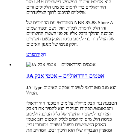
מגב LBH הוא אלמנט איטום המשמש ביישומים
הידראוליים כדי לחסום כל מיני חלקיקים זרים
שליליים להיכנס לתוך הצילינדרים.
סטנדרטי עם החומרים של NBR 85-88 Shore A.
זהו חלק להסרת לכלוך, חול, גשם וכפור שמוט
הבוכנה ההולך נדבק אליו על פני השטח החיצוניים
של הצילינדר כדי למנוע כניסת אבק וגשם חיצוניים
חלק פנימי של מנגנון האיטום.
חֲקִירָה
פרט
JA אטמים הידראוליים – אטמי אבק
JA Type הוא מגב סטנדרטי לשיפור אפקט האיטום
הכולל.
הטבעת נגד אבק מוחלת על מוט הבוכנה ההידראולי
והפנאומטי.תפקידו העיקרי הוא להסיר את האבק
המחובר למשטח החיצוני של גליל הבוכנה ולמנוע
כניסת חול, מים ומזהמים לגליל האטום.רוב אטמי
האבק המשמשים בפועל עשויים מחומרי גומי,
ומאפיין העבודה שלו הוא חיכוך יבש, המחייב את