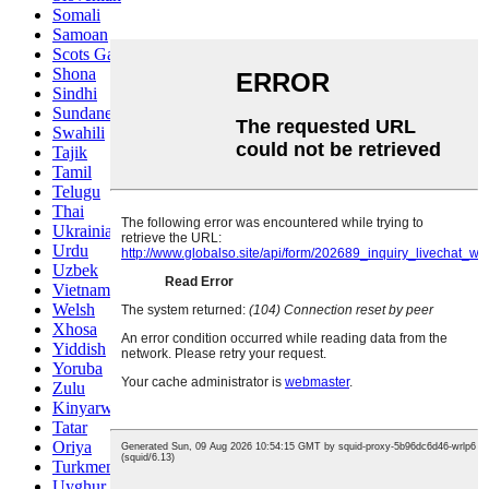
Somali
Samoan
Scots Gaelic
Shona
Sindhi
Sundanese
Swahili
Tajik
Tamil
Telugu
Thai
Ukrainian
Urdu
Uzbek
Vietnamese
Welsh
Xhosa
Yiddish
Yoruba
Zulu
Kinyarwanda
Tatar
Oriya
Turkmen
Uyghur